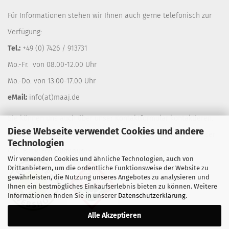
Für Informationen stehen wir Ihnen auch gerne telefonisch zur
Verfügung:
Tel.:
+49 (0) 7426 / 913731
Mo.-Fr. von 08.00-12.00 Uhr
Mo.-Do. von 13.00-17.00 Uhr
eMail:
info(at)maaj.de
Sie können uns auch über unser
Kontaktformular
kontaktieren.
Diese Webseite verwendet Cookies und andere
Gerne rufen wir Sie auf Wunsch zurück, füllen Sie einfach unser
Technologien
Call-Back-Formular
aus.
Wir verwenden Cookies und ähnliche Technologien, auch von
Drittanbietern, um die ordentliche Funktionsweise der Website zu
gewährleisten, die Nutzung unseres Angebotes zu analysieren und
Ihnen ein bestmögliches Einkaufserlebnis bieten zu können. Weitere
Informationen finden Sie in unserer
Datenschutzerklärung
.
Alle Akzeptieren