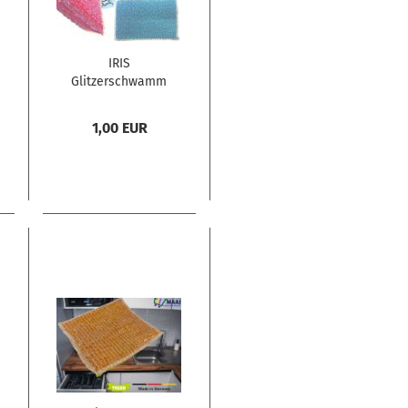
IRIS
Glitzerschwamm
- antibakteriell -
Türkis oder Pink
1,00 EUR