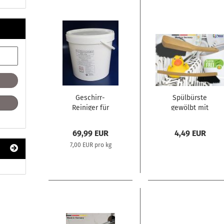
Geschirr-
Spülbürste
Reiniger für
gewölbt mit
gewerbliche
weichem
Spülautomaten
Rosshaar und
69,99 EUR
4,49 EUR
in Pulverform
Bart
7,00 EUR pro kg