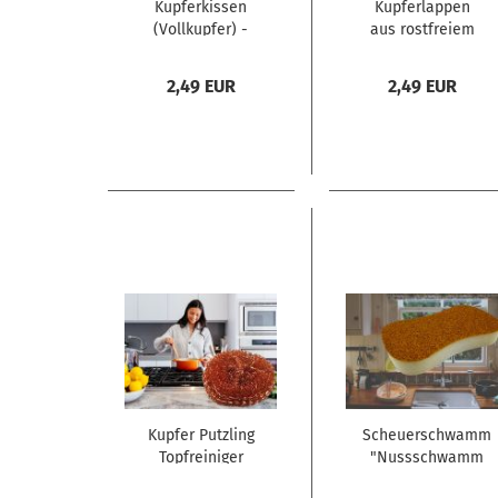
Kupferkissen
Kupferlappen
(Vollkupfer) -
aus rostfreiem
antibakteriell
Reinkupfer -
antibakteriell
2,49 EUR
2,49 EUR
Kupfer Putzling
Scheuerschwamm
Topfreiniger
"Nussschwamm
(Spirale rund)
nicht kratzend"