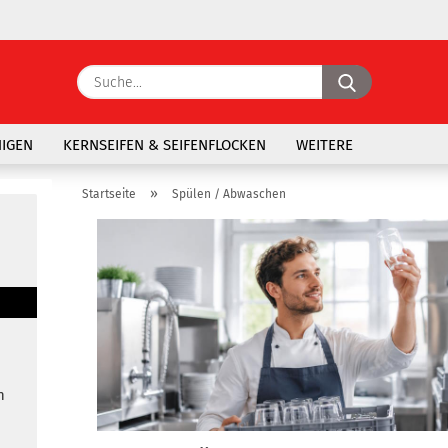
Suche...
E-Ma
NIGEN
KERNSEIFEN & SEIFENFLOCKEN
WEITERE
Pass
»
Startseite
Spülen / Abwaschen
Konto 
Passw
n