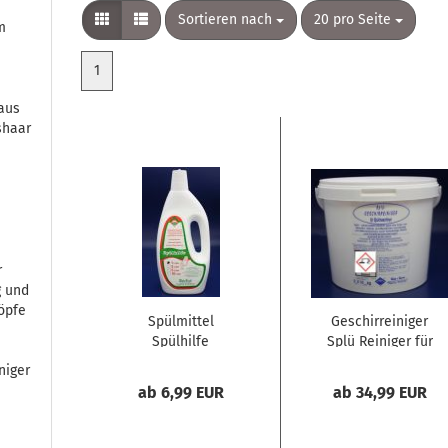
Sortieren nach
pro Seite
Sortieren nach
20 pro Seite
m
1
aus
shaar
r
g und
öpfe
Spülmittel
Geschirreiniger
Spülhilfe
Splü Reiniger für
Spülmaschine
niger
ab 6,99 EUR
ab 34,99 EUR