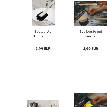
Spülbürste
Spülbürste mit
Tropfenform
weicher
Diskett mit
Rosshaar -
Rosshaar
Bestückung und
3,99 EUR
3,99 EUR
auswechselbare
Spülköpfe