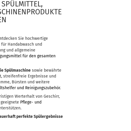
SPÜLMITTEL,
ASCHINENPRODUKTE
EN
Entdecken Sie hochwertige
e
für Handabwasch und
gung und allgemeine
igungsmittel für den gesamten
die Spülmaschine
sowie bewährte
, streifenfreie Ergebnisse und
wämme, Bürsten und weitere
tshelfer und Reinigungszubehör
.
istigen Werterhalt von Geschirr,
 geeignete
Pflege- und
nterstützen.
dauerhaft perfekte Spülergebnisse