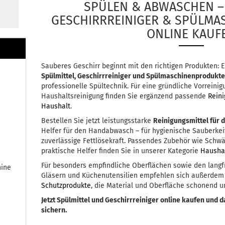
SPÜLEN & ABWASCHEN – 
GESCHIRRREINIGER & SPÜLM
ONLINE KAUF
Sauberes Geschirr beginnt mit den richtigen Produkten: 
Spülmittel, Geschirrreiniger und Spülmaschinenprodukt
professionelle Spültechnik. Für eine gründliche Vorreini
Haushaltsreinigung finden Sie ergänzend passende
Rein
Haushalt
.
Bestellen Sie jetzt leistungsstarke
Reinigungsmittel für 
Helfer für den Handabwasch – für hygienische Sauberkeit
zuverlässige Fettlösekraft. Passendes Zubehör wie Sch
praktische Helfer finden Sie in unserer Kategorie
Haushal
Für besonders empfindliche Oberflächen sowie den langfr
hine
Gläsern und Küchenutensilien empfehlen sich außerdem
Schutzprodukte
, die Material und Oberfläche schonend u
Jetzt Spülmittel und Geschirrreiniger online kaufen und 
sichern.