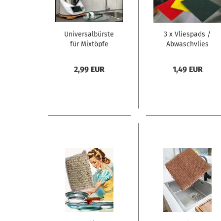
Universalbürste
3 x Vliespads /
für Mixtöpfe
Abwaschvlies
kompatibel für
Thermomix in
2,99 EUR
1,49 EUR
Farbe Petrol