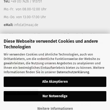
Tel.:
+49 (0) 7426 / 913731
Mo.-Fr. von 08.00-12.00 Uhr
Mo.-Do. von 13.00-17.00 Uhr
eMail:
info(at)maaj.de
Sie können uns auch über unser
Kontaktformular
kontaktieren.
Diese Webseite verwendet Cookies und andere
Gerne rufen wir Sie auf Wunsch zurück, füllen Sie einfach unser
Technologien
Call-Back-Formular
aus.
Wir verwenden Cookies und ähnliche Technologien, auch von
Drittanbietern, um die ordentliche Funktionsweise der Website zu
gewährleisten, die Nutzung unseres Angebotes zu analysieren und
Ihnen ein bestmögliches Einkaufserlebnis bieten zu können. Weitere
Informationen finden Sie in unserer
Datenschutzerklärung
.
Alle Akzeptieren
Vertrag widerrufen
Nur Notwendige
Shopping Cart Solution
by Gambio.com © 2026
Weitere Informationen