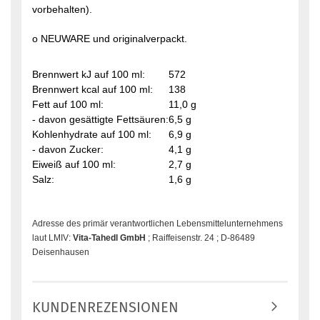
vorbehalten).
o NEUWARE und originalverpackt.
Brennwert kJ auf 100 ml:
572
Brennwert kcal auf 100 ml:
138
Fett auf 100 ml:
11,0 g
- davon gesättigte Fettsäuren:
6,5 g
Kohlenhydrate auf 100 ml:
6,9 g
- davon Zucker:
4,1 g
Eiweiß auf 100 ml:
2,7 g
Salz:
1,6 g
Adresse des primär verantwortlichen Lebensmittelunternehmens
laut LMIV:
Vita-Tahedl GmbH
; Raiffeisenstr. 24 ; D-86489
Deisenhausen
KUNDENREZENSIONEN