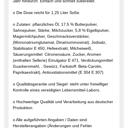
Jahr hindurch. Einfach und schnell zubereitet.
o Die Dose reicht für 1,25 Liter Soße.
o Zutaten: pflanzliches Öl, 17,5 % Butterpulver,
Sahnepulver, Stärke, Milchzucker, 5,8 % Eigelbpulver,
Magermilchpulver, Geschmacksverstärker,
(Mononatriumglutamat, Dinatriuminosinat), Jodsalz,
Stabilisator E 450, Hefeextrakt, Milcheiweiß,
Säuerungsmittel: Citronensäure, Zucker, Aromen
(enthalten Sellerie) Emulgator E 471, Verdickungsmittel:
Guarkernmehl, , Gewürz, Farbstoff: Beta-Carotin,
Paprikaextrakt), Antioxidationsmittel (E 304 E 307).
o Qualitätsgarantie und Siegel: steht unter freiwilliger
Kontrolle eines vereidigten Lebensmittel-Labors.
o Hochwertige Qualität und Verarbeitung aus deutscher
Produktion.
o Alle aufgeführten Angaben / Daten sind
Herstellerangaben (Änderungen und Fehler