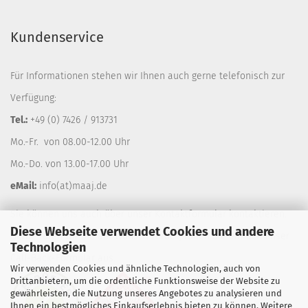
Kundenservice
Für Informationen stehen wir Ihnen auch gerne telefonisch zur
Verfügung:
Tel.:
+49 (0) 7426 / 913731
Mo.-Fr. von 08.00-12.00 Uhr
Mo.-Do. von 13.00-17.00 Uhr
eMail:
info(at)maaj.de
Sie können uns auch über unser
Kontaktformular
kontaktieren.
Diese Webseite verwendet Cookies und andere
Gerne rufen wir Sie auf Wunsch zurück, füllen Sie einfach unser
Technologien
Call-Back-Formular
aus.
Wir verwenden Cookies und ähnliche Technologien, auch von
Drittanbietern, um die ordentliche Funktionsweise der Website zu
gewährleisten, die Nutzung unseres Angebotes zu analysieren und
Ihnen ein bestmögliches Einkaufserlebnis bieten zu können. Weitere