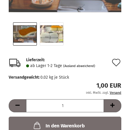
Lieferzeit:
Au
ab Lager 1-2 Tage
(Ausland abweichend)
de
Versandgewicht:
0.02
kg je Stück
Me
1,00 EUR
inkl. MwSt. zzgl.
Versand
In den Warenkorb