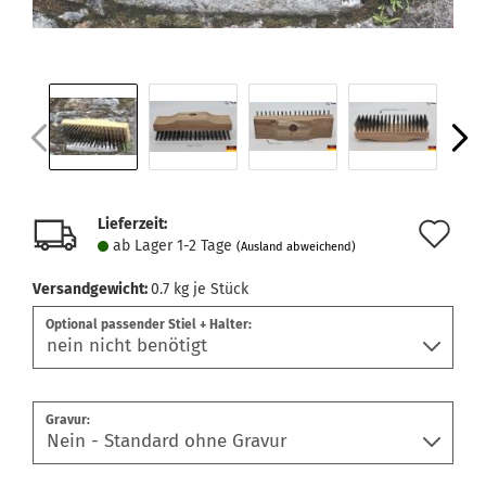
Lieferzeit:
Au
ab Lager 1-2 Tage
(Ausland abweichend)
de
Versandgewicht:
0.7
kg je Stück
Me
Optional passender Stiel + Halter:
Gravur: