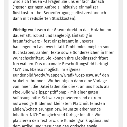
wird sich freuen -;) Fragen Sie uns einfach danach
(*gegen geringen Aufpreis, inklusive einmaliger
Rüstkosten - bei Serienfertigung selbstverständlich
dann mit reduzierten Stückkosten).
Wichtig:
wir lasern die Gravur direkt in das Holz hinein -
dauerhaft, robust und langlebig. Einfarbig in
braun/schwarz - fest eingebrannt in unserer
hauseigenen Laserwerkstatt. Problemlos möglich sind
Buchstaben, Zahlen, Texte sowie Sonderzeichen in Ihrer
Wunschschriftart. Sie können Ihre Lieblingsschriftart
frei wählen. Das maximale Beschriftungsfeld beträgt
11x11 cm. Ebenso möglich: Ihr eigenes
Kundenbild/Motiv/Wappen/Grafik/Logo usw. auf den
Artikel zu brennen. Wir benötigen dann eine Vorlage
von Ihnen, die Datei laden Sie direkt an uns hoch: als
Pixel-Bild wie jpg,png,tiff,bmp - mit einer guten
Auflösung bitte. Schwer zu gravieren sind extrem
aufwendige Bilder auf kleinstem Platz mit feinsten
Linien/Schattierungen bzw. kaum zu erkennende
Inhalten. NICHT möglich sind farbige Inhalte. Wir
platzieren den Text bzw. die Kundengrafik optimal auf
dem Artikel und versuchen das optische sowie