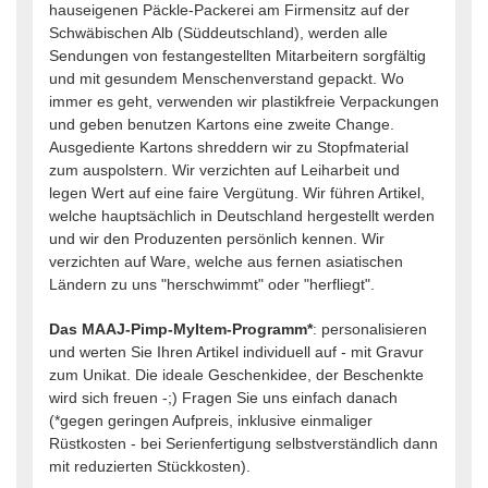
hauseigenen Päckle-Packerei am Firmensitz auf der
Schwäbischen Alb (Süddeutschland), werden alle
Sendungen von festangestellten Mitarbeitern sorgfältig
und mit gesundem Menschenverstand gepackt. Wo
immer es geht, verwenden wir plastikfreie Verpackungen
und geben benutzen Kartons eine zweite Change.
Ausgediente Kartons shreddern wir zu Stopfmaterial
zum auspolstern. Wir verzichten auf Leiharbeit und
legen Wert auf eine faire Vergütung. Wir führen Artikel,
welche hauptsächlich in Deutschland hergestellt werden
und wir den Produzenten persönlich kennen. Wir
verzichten auf Ware, welche aus fernen asiatischen
Ländern zu uns "herschwimmt" oder "herfliegt".
Das MAAJ-Pimp-MyItem-Programm*
: personalisieren
und werten Sie Ihren Artikel individuell auf - mit Gravur
zum Unikat. Die ideale Geschenkidee, der Beschenkte
wird sich freuen -;) Fragen Sie uns einfach danach
(*gegen geringen Aufpreis, inklusive einmaliger
Rüstkosten - bei Serienfertigung selbstverständlich dann
mit reduzierten Stückkosten).