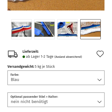
Lieferzeit:
Au
ab Lager 1-2 Tage
(Ausland abweichend)
de
Versandgewicht:
5
kg je Stück
Me
Farbe:
Optional passender Stiel + Halter: