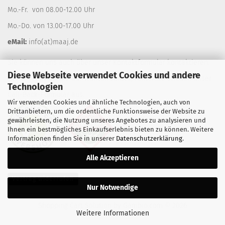
Mo.-Fr. von 08.00-12.00 Uhr
Mo.-Do. von 13.00-17.00 Uhr
eMail:
info(at)maaj.de
Sie können uns auch über unser
Kontaktformular
kontaktieren.
Diese Webseite verwendet Cookies und andere
Gerne rufen wir Sie auf Wunsch zurück, füllen Sie einfach unser
Technologien
Call-Back-Formular
aus.
Wir verwenden Cookies und ähnliche Technologien, auch von
Drittanbietern, um die ordentliche Funktionsweise der Website zu
gewährleisten, die Nutzung unseres Angebotes zu analysieren und
Ihnen ein bestmögliches Einkaufserlebnis bieten zu können. Weitere
Informationen finden Sie in unserer
Datenschutzerklärung
.
Alle Akzeptieren
Vertrag widerrufen
Nur Notwendige
Shopping Cart Solution
by Gambio.com © 2026
Weitere Informationen