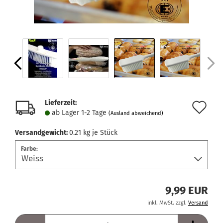
Lieferzeit:
Au
ab Lager 1-2 Tage
(Ausland abweichend)
de
Versandgewicht:
0.21
kg je Stück
Me
Farbe:
9,99 EUR
inkl. MwSt. zzgl.
Versand