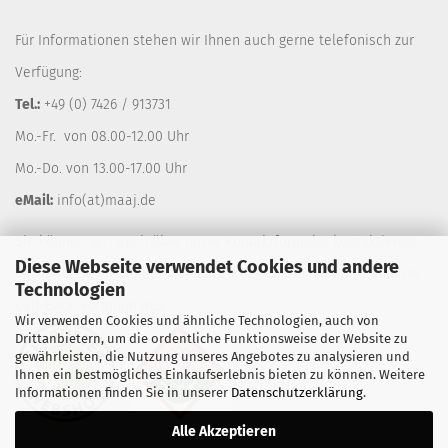
Für Informationen stehen wir Ihnen auch gerne telefonisch zur
Verfügung:
Tel.:
+49 (0) 7426 / 913731
Mo.-Fr. von 08.00-12.00 Uhr
Mo.-Do. von 13.00-17.00 Uhr
eMail:
info(at)maaj.de
Sie können uns auch über unser
Kontaktformular
kontaktieren.
Diese Webseite verwendet Cookies und andere
Gerne rufen wir Sie auf Wunsch zurück, füllen Sie einfach unser
Technologien
Call-Back-Formular
aus.
Wir verwenden Cookies und ähnliche Technologien, auch von
Drittanbietern, um die ordentliche Funktionsweise der Website zu
gewährleisten, die Nutzung unseres Angebotes zu analysieren und
Ihnen ein bestmögliches Einkaufserlebnis bieten zu können. Weitere
Informationen finden Sie in unserer
Datenschutzerklärung
.
Alle Akzeptieren