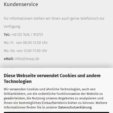
Kundenservice
Für Informationen stehen wir Ihnen auch gerne telefonisch zur
Verfügung:
Tel.:
+49 (0) 7426 / 913731
Mo.-Fr. von 08.00-12.00 Uhr
Mo.-Do. von 13.00-17.00 Uhr
eMail:
info(at)maaj.de
Sie können uns auch über unser
Kontaktformular
kontaktieren.
Diese Webseite verwendet Cookies und andere
Gerne rufen wir Sie auf Wunsch zurück, füllen Sie einfach unser
Technologien
Call-Back-Formular
aus.
Wir verwenden Cookies und ähnliche Technologien, auch von
Drittanbietern, um die ordentliche Funktionsweise der Website zu
gewährleisten, die Nutzung unseres Angebotes zu analysieren und
Ihnen ein bestmögliches Einkaufserlebnis bieten zu können. Weitere
Informationen finden Sie in unserer
Datenschutzerklärung
.