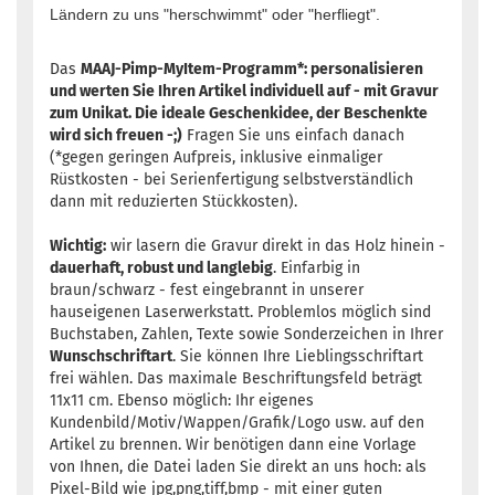
Ländern zu uns "herschwimmt" oder "herfliegt".
Das
MAAJ-Pimp-MyItem-Programm*: personalisieren
und werten Sie Ihren Artikel individuell auf - mit Gravur
zum Unikat. Die ideale Geschenkidee, der Beschenkte
wird sich freuen -;)
Fragen Sie uns einfach danach
(*gegen geringen Aufpreis, inklusive einmaliger
Rüstkosten - bei Serienfertigung selbstverständlich
dann mit reduzierten Stückkosten).
Wichtig:
wir lasern die Gravur direkt in das Holz hinein -
dauerhaft, robust und langlebig
. Einfarbig in
braun/schwarz - fest eingebrannt in unserer
hauseigenen Laserwerkstatt. Problemlos möglich sind
Buchstaben, Zahlen, Texte sowie Sonderzeichen in Ihrer
Wunschschriftart
. Sie können Ihre Lieblingsschriftart
frei wählen. Das maximale Beschriftungsfeld beträgt
11x11 cm. Ebenso möglich: Ihr eigenes
Kundenbild/Motiv/Wappen/Grafik/Logo usw. auf den
Artikel zu brennen. Wir benötigen dann eine Vorlage
von Ihnen, die Datei laden Sie direkt an uns hoch: als
Pixel-Bild wie jpg,png,tiff,bmp - mit einer guten