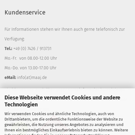
Kundenservice
Für Informationen stehen wir Ihnen auch gerne telefonisch zur
Verfügung:
Tel.:
+49 (0) 7426 / 913731
Mo.-Fr. von 08.00-12.00 Uhr
Mo.-Do. von 13.00-17.00 Uhr
eMail:
info(at)maaj.de
Sie können uns auch über unser
Kontaktformular
kontaktieren.
Diese Webseite verwendet Cookies und andere
Gerne rufen wir Sie auf Wunsch zurück, füllen Sie einfach unser
Technologien
Call-Back-Formular
aus.
Wir verwenden Cookies und ähnliche Technologien, auch von
Drittanbietern, um die ordentliche Funktionsweise der Website zu
gewährleisten, die Nutzung unseres Angebotes zu analysieren und
Ihnen ein bestmögliches Einkaufserlebnis bieten zu können. Weitere