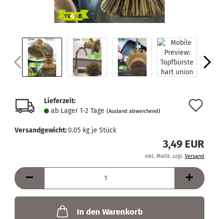
Lieferzeit:
Au
ab Lager 1-2 Tage
(Ausland abweichend)
de
Versandgewicht:
0.05
kg je Stück
Me
3,49 EUR
inkl. MwSt. zzgl.
Versand
In den Warenkorb