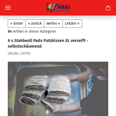
« Erster
« zurück
weiter »
Letzter »
84
Artikel in dieser Kategorie
6 x Stahlwoll Pads Putzkissen XL verseift -
selbstschäumend
(Art.Nr.:
24115
)