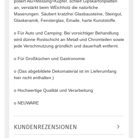
poliert Alu+Messing+Kupfer, schleif Gipskartonplatten
an, verstärkt beim WEichholz die natürliche
Maserungen. Säubert kratzfrei Glasbausteine, Steingut,
Glaskeramik, Fensterglas, Emaile, harte Kunststoffe.
o Für Auto und Camping: Bei vorsichtiger Behandlung
wird dünne Rostschicht an Metall und Chromteilen sowie
jede Verschmutzung gründlich und dauerhaft entfernt.
o Für Großküchen und Gastronomie
o (Das abgebildete Dekomaterial ist im Lieferumfang
hier nicht enthalten.)
o Hochwertige Qualität und Verarbeitung
o NEUWARE
KUNDENREZENSIONEN