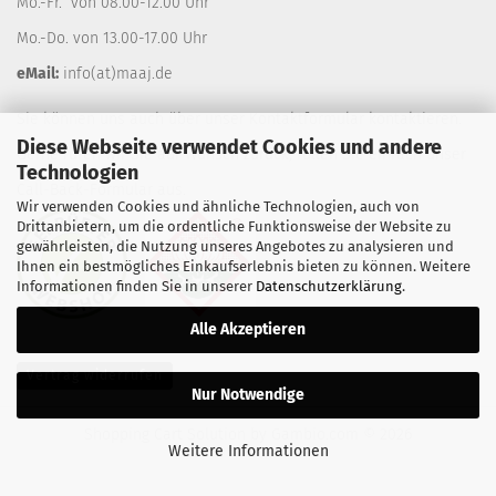
Mo.-Fr. von 08.00-12.00 Uhr
Mo.-Do. von 13.00-17.00 Uhr
eMail:
info(at)maaj.de
Sie können uns auch über unser
Kontaktformular
kontaktieren.
Diese Webseite verwendet Cookies und andere
Gerne rufen wir Sie auf Wunsch zurück, füllen Sie einfach unser
Technologien
Call-Back-Formular
aus.
Wir verwenden Cookies und ähnliche Technologien, auch von
Drittanbietern, um die ordentliche Funktionsweise der Website zu
gewährleisten, die Nutzung unseres Angebotes zu analysieren und
Ihnen ein bestmögliches Einkaufserlebnis bieten zu können. Weitere
Informationen finden Sie in unserer
Datenschutzerklärung
.
Alle Akzeptieren
Vertrag widerrufen
Nur Notwendige
Shopping Cart Solution
by Gambio.com © 2026
Weitere Informationen