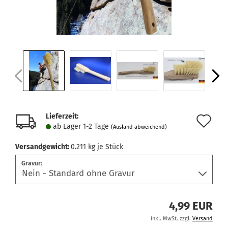
Lieferzeit:
Au
ab Lager 1-2 Tage
(Ausland abweichend)
de
Versandgewicht:
0.211
kg je Stück
Me
Gravur:
4,99 EUR
inkl. MwSt. zzgl.
Versand