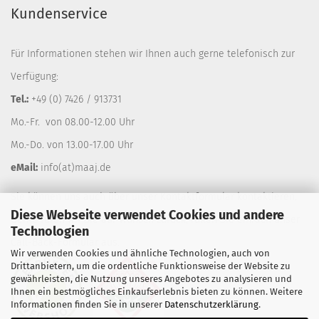
Kundenservice
Für Informationen stehen wir Ihnen auch gerne telefonisch zur
Verfügung:
Tel.:
+49 (0) 7426 / 913731
Mo.-Fr. von 08.00-12.00 Uhr
Mo.-Do. von 13.00-17.00 Uhr
eMail:
info(at)maaj.de
Sie können uns auch über unser
Kontaktformular
kontaktieren.
Diese Webseite verwendet Cookies und andere
Gerne rufen wir Sie auf Wunsch zurück, füllen Sie einfach unser
Technologien
Call-Back-Formular
aus.
Wir verwenden Cookies und ähnliche Technologien, auch von
Drittanbietern, um die ordentliche Funktionsweise der Website zu
gewährleisten, die Nutzung unseres Angebotes zu analysieren und
Ihnen ein bestmögliches Einkaufserlebnis bieten zu können. Weitere
Informationen finden Sie in unserer
Datenschutzerklärung
.