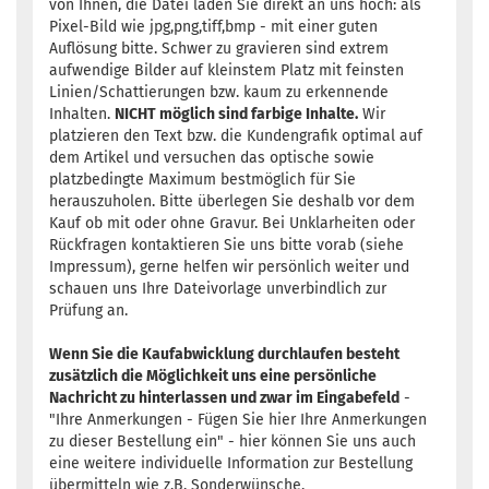
von Ihnen, die Datei laden Sie direkt an uns hoch: als
Pixel-Bild wie jpg,png,tiff,bmp - mit einer guten
Auflösung bitte. Schwer zu gravieren sind extrem
aufwendige Bilder auf kleinstem Platz mit feinsten
Linien/Schattierungen bzw. kaum zu erkennende
Inhalten.
NICHT möglich sind farbige Inhalte.
Wir
platzieren den Text bzw. die Kundengrafik optimal auf
dem Artikel und versuchen das optische sowie
platzbedingte Maximum bestmöglich für Sie
herauszuholen. Bitte überlegen Sie deshalb vor dem
Kauf ob mit oder ohne Gravur. Bei Unklarheiten oder
Rückfragen kontaktieren Sie uns bitte vorab (siehe
Impressum), gerne helfen wir persönlich weiter und
schauen uns Ihre Dateivorlage unverbindlich zur
Prüfung an.
Wenn Sie die Kaufabwicklung durchlaufen besteht
zusätzlich die Möglichkeit uns eine persönliche
Nachricht zu hinterlassen und zwar im Eingabefeld
-
"Ihre Anmerkungen - Fügen Sie hier Ihre Anmerkungen
zu dieser Bestellung ein" - hier können Sie uns auch
eine weitere individuelle Information zur Bestellung
übermitteln wie z.B. Sonderwünsche,