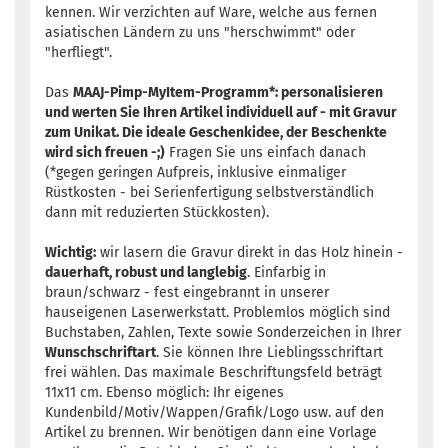
kennen. Wir verzichten auf Ware, welche aus fernen
asiatischen Ländern zu uns "herschwimmt" oder
"herfliegt".
Das
MAAJ-Pimp-MyItem-Programm*: personalisieren
und werten Sie Ihren Artikel individuell auf - mit Gravur
zum Unikat. Die ideale Geschenkidee, der Beschenkte
wird sich freuen -;)
Fragen Sie uns einfach danach
(*gegen geringen Aufpreis, inklusive einmaliger
Rüstkosten - bei Serienfertigung selbstverständlich
dann mit reduzierten Stückkosten).
Wichtig:
wir lasern die Gravur direkt in das Holz hinein -
dauerhaft, robust und langlebig
. Einfarbig in
braun/schwarz - fest eingebrannt in unserer
hauseigenen Laserwerkstatt. Problemlos möglich sind
Buchstaben, Zahlen, Texte sowie Sonderzeichen in Ihrer
Wunschschriftart
. Sie können Ihre Lieblingsschriftart
frei wählen. Das maximale Beschriftungsfeld beträgt
11x11 cm. Ebenso möglich: Ihr eigenes
Kundenbild/Motiv/Wappen/Grafik/Logo usw. auf den
Artikel zu brennen. Wir benötigen dann eine Vorlage