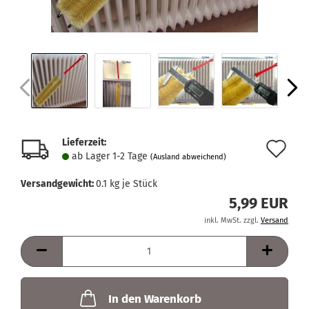
Lieferzeit:
Au
ab Lager 1-2 Tage
(Ausland abweichend)
de
Versandgewicht:
0.1
kg je Stück
Me
5,99 EUR
inkl. MwSt. zzgl.
Versand
In den Warenkorb