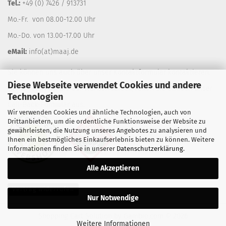
Tel.:
+49 (0) 7426 / 913731
Mo.-Fr. von 08.00-12.00 Uhr
Mo.-Do. von 13.00-17.00 Uhr
eMail:
info(at)maaj.de
Sie können uns auch über unser
Kontaktformular
kontaktieren.
Diese Webseite verwendet Cookies und andere
Gerne rufen wir Sie auf Wunsch zurück, füllen Sie einfach unser
Technologien
Call-Back-Formular
aus.
Wir verwenden Cookies und ähnliche Technologien, auch von
Drittanbietern, um die ordentliche Funktionsweise der Website zu
gewährleisten, die Nutzung unseres Angebotes zu analysieren und
Ihnen ein bestmögliches Einkaufserlebnis bieten zu können. Weitere
Informationen finden Sie in unserer
Datenschutzerklärung
.
Alle Akzeptieren
Vertrag widerrufen
Nur Notwendige
Shopping Cart Solution
by Gambio.com © 2026
Weitere Informationen