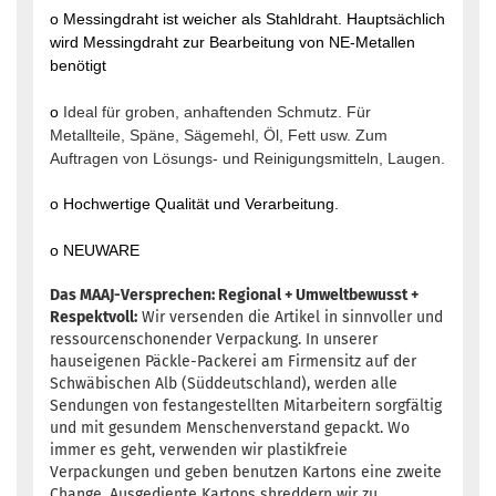
o Messingdraht ist weicher als Stahldraht. Hauptsächlich
wird Messingdraht zur Bearbeitung von NE-Metallen
benötigt
o
Ideal für groben, anhaftenden Schmutz. Für
Metallteile, Späne, Sägemehl, Öl, Fett usw. Zum
Auftragen von Lösungs- und Reinigungsmitteln, Laugen.
o Hochwertige Qualität und Verarbeitung.
o NEUWARE
Das MAAJ-Versprechen: Regional + Umweltbewusst +
Respektvoll:
Wir versenden die Artikel in sinnvoller und
ressourcenschonender Verpackung. In unserer
hauseigenen Päckle-Packerei am Firmensitz auf der
Schwäbischen Alb (Süddeutschland), werden alle
Sendungen von festangestellten Mitarbeitern sorgfältig
und mit gesundem Menschenverstand gepackt. Wo
immer es geht, verwenden wir plastikfreie
Verpackungen und geben benutzen Kartons eine zweite
Change. Ausgediente Kartons shreddern wir zu