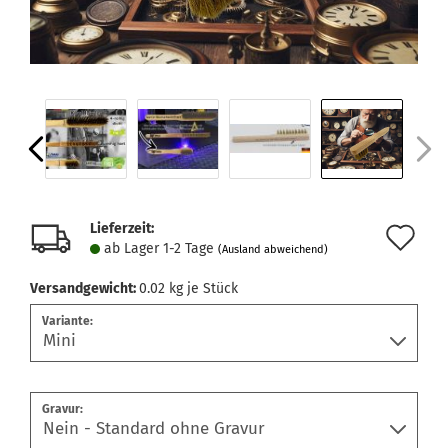
Lieferzeit:
Au
ab Lager 1-2 Tage
(Ausland abweichend)
de
Versandgewicht:
0.02
kg je Stück
Me
Variante:
Gravur: