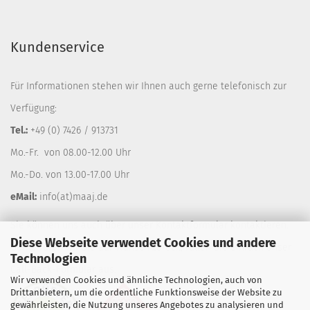
Kundenservice
Für Informationen stehen wir Ihnen auch gerne telefonisch zur
Verfügung:
Tel.:
+49 (0) 7426 / 913731
Mo.-Fr. von 08.00-12.00 Uhr
Mo.-Do. von 13.00-17.00 Uhr
eMail:
info(at)maaj.de
Sie können uns auch über unser
Kontaktformular
kontaktieren.
Diese Webseite verwendet Cookies und andere
Gerne rufen wir Sie auf Wunsch zurück, füllen Sie einfach unser
Technologien
Call-Back-Formular
aus.
Wir verwenden Cookies und ähnliche Technologien, auch von
Drittanbietern, um die ordentliche Funktionsweise der Website zu
gewährleisten, die Nutzung unseres Angebotes zu analysieren und