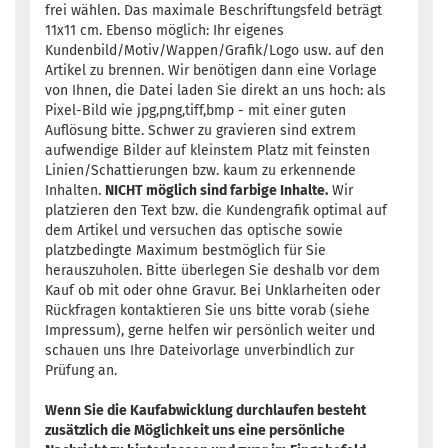
frei wählen. Das maximale Beschriftungsfeld beträgt
11x11 cm. Ebenso möglich: Ihr eigenes
Kundenbild/Motiv/Wappen/Grafik/Logo usw. auf den
Artikel zu brennen. Wir benötigen dann eine Vorlage
von Ihnen, die Datei laden Sie direkt an uns hoch: als
Pixel-Bild wie jpg,png,tiff,bmp - mit einer guten
Auflösung bitte. Schwer zu gravieren sind extrem
aufwendige Bilder auf kleinstem Platz mit feinsten
Linien/Schattierungen bzw. kaum zu erkennende
Inhalten.
NICHT möglich sind farbige Inhalte.
Wir
platzieren den Text bzw. die Kundengrafik optimal auf
dem Artikel und versuchen das optische sowie
platzbedingte Maximum bestmöglich für Sie
herauszuholen. Bitte überlegen Sie deshalb vor dem
Kauf ob mit oder ohne Gravur. Bei Unklarheiten oder
Rückfragen kontaktieren Sie uns bitte vorab (siehe
Impressum), gerne helfen wir persönlich weiter und
schauen uns Ihre Dateivorlage unverbindlich zur
Prüfung an.
Wenn Sie die Kaufabwicklung durchlaufen besteht
zusätzlich die Möglichkeit uns eine persönliche