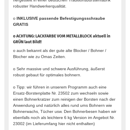
hergestellt in einer deutschen Traditionsbürstenfabrik
robuster Handwerkerqualität.
o
INKLUSIVE passende Befestigungsschraube
GRATIS
o ACHTUNG: LACKFARBE VOM METALLBLOCK aktuell in
GRÜN laut Bild!!
o auch bekannt als der gute alte Blocker / Bohner /
Blocher wie zu Omas Zeiten.
o Sehr massive und schwere Ausführung, äußerst
robust gebaut für optimales bohnern.
o Tipp: wir führen in unserem Programm auch eine
Ersatz-Borstenplatte Nr. 23502 zum wechseln sowie
einen Bohnerkratzer zum reinigen der Borsten nach der
Anwendung und natürlich alles rund ums Bohnern wie
Bohnerwachs, Tücher usw. Den Bohnerbesen haben wir
ebenfalls noch als leichtere 6 kg Version im Angebot Nr.
23002 (im Lieferumfang hier nicht enthalten)