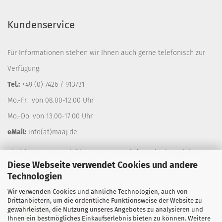
Kundenservice
Für Informationen stehen wir Ihnen auch gerne telefonisch zur
Verfügung:
Tel.:
+49 (0) 7426 / 913731
Mo.-Fr. von 08.00-12.00 Uhr
Mo.-Do. von 13.00-17.00 Uhr
eMail:
info(at)maaj.de
Sie können uns auch über unser
Kontaktformular
kontaktieren.
Diese Webseite verwendet Cookies und andere
Gerne rufen wir Sie auf Wunsch zurück, füllen Sie einfach unser
Technologien
Call-Back-Formular
aus.
Wir verwenden Cookies und ähnliche Technologien, auch von
Drittanbietern, um die ordentliche Funktionsweise der Website zu
gewährleisten, die Nutzung unseres Angebotes zu analysieren und
Ihnen ein bestmögliches Einkaufserlebnis bieten zu können. Weitere