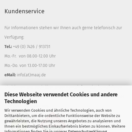
Kundenservice
Für Informationen stehen wir Ihnen auch gerne telefonisch zur
Verfügung:
Tel.:
+49 (0) 7426 / 913731
Mo.-Fr. von 08.00-12.00 Uhr
Mo.-Do. von 13.00-17.00 Uhr
eMail:
info(at)maaj.de
Sie können uns auch über unser
Kontaktformular
kontaktieren.
Diese Webseite verwendet Cookies und andere
Gerne rufen wir Sie auf Wunsch zurück, füllen Sie einfach unser
Technologien
Call-Back-Formular
aus.
Wir verwenden Cookies und ähnliche Technologien, auch von
Drittanbietern, um die ordentliche Funktionsweise der Website zu
gewährleisten, die Nutzung unseres Angebotes zu analysieren und
Ihnen ein bestmögliches Einkaufserlebnis bieten zu können. Weitere
Informationen finden Sie in unserer
Datenschutzerklärung
.