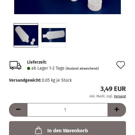
Lieferzeit:
Au
ab Lager 1-2 Tage
(Ausland abweichend)
de
Versandgewicht:
0.05
kg je Stück
Me
3,49 EUR
inkl. MwSt. zzgl.
Versand
In den Warenkorb