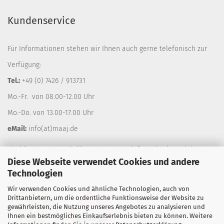
Kundenservice
Für Informationen stehen wir Ihnen auch gerne telefonisch zur
Verfügung:
Tel.:
+49 (0) 7426 / 913731
Mo.-Fr. von 08.00-12.00 Uhr
Mo.-Do. von 13.00-17.00 Uhr
eMail:
info(at)maaj.de
Sie können uns auch über unser
Kontaktformular
kontaktieren.
Diese Webseite verwendet Cookies und andere
Gerne rufen wir Sie auf Wunsch zurück, füllen Sie einfach unser
Technologien
Call-Back-Formular
aus.
Wir verwenden Cookies und ähnliche Technologien, auch von
Drittanbietern, um die ordentliche Funktionsweise der Website zu
gewährleisten, die Nutzung unseres Angebotes zu analysieren und
Ihnen ein bestmögliches Einkaufserlebnis bieten zu können. Weitere