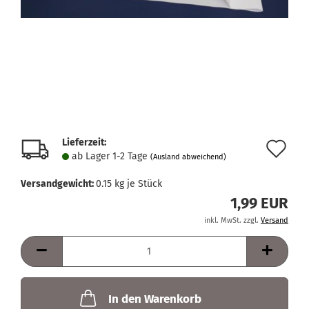
Lieferzeit:
Au
ab Lager 1-2 Tage
(Ausland abweichend)
de
Versandgewicht:
0.15
kg je Stück
Me
1,99 EUR
inkl. MwSt. zzgl.
Versand
In den Warenkorb