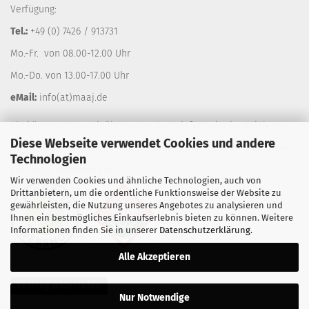
Verfügung:
Tel.:
+49 (0) 7426 / 913731
Mo.-Fr. von 08.00-12.00 Uhr
Mo.-Do. von 13.00-17.00 Uhr
eMail:
info(at)maaj.de
Sie können uns auch über unser
Kontaktformular
kontaktieren.
Diese Webseite verwendet Cookies und andere
Gerne rufen wir Sie auf Wunsch zurück, füllen Sie einfach unser
Technologien
Call-Back-Formular
aus.
Wir verwenden Cookies und ähnliche Technologien, auch von
Drittanbietern, um die ordentliche Funktionsweise der Website zu
gewährleisten, die Nutzung unseres Angebotes zu analysieren und
Ihnen ein bestmögliches Einkaufserlebnis bieten zu können. Weitere
Informationen finden Sie in unserer
Datenschutzerklärung
.
Alle Akzeptieren
Vertrag widerrufen
Nur Notwendige