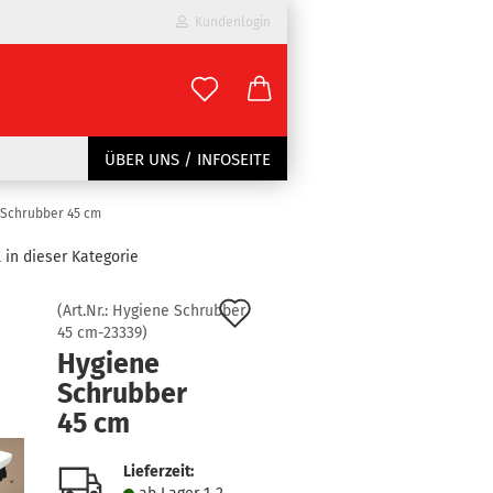
Kundenlogin
il
ÜBER UNS / INFOSEITE
wort
 Schrubber 45 cm
l in dieser Kategorie
Auf
(Art.Nr.:
Hygiene Schrubber
45 cm-23339
)
erstellen
den
Hygiene
ort vergessen?
Merkzettel
Schrubber
45 cm
Lieferzeit: