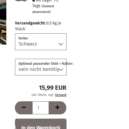
ab Lager 1-2
Tage
(Ausland
abweichend)
Versandgewicht:
0.5
kg je
Stück
Farbe:
Optional passender Stiel + Halter:
15,99 EUR
inkl. MwSt. zzgl.
Versand
In den Warenkorb