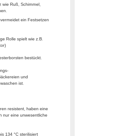
tz wie Ruß, Schimmel,
nen.
- vermeidet ein Festsetzen
e Rolle spielt wie z.B.
tor)
esterborsten bestückt.
ungs-
Bäckereien und
bwaschen ist.
ren resistent, haben eine
h nur eine unwesentliche
 134 °C sterilisiert