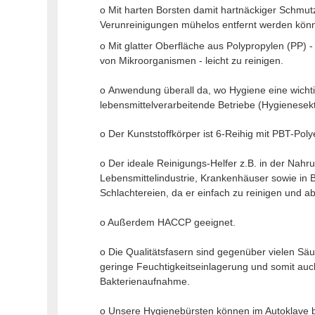
o Mit harten Borsten damit hartnäckiger Schmu
Verunreinigungen mühelos entfernt werden kön
o Mit glatter Oberfläche aus Polypropylen (PP) 
von Mikroorganismen - leicht zu reinigen.
o Anwendung überall da, wo Hygiene eine wichtig
lebensmittelverarbeitende Betriebe (Hygienesek
o Der Kunststoffkörper ist 6-Reihig mit PBT-Poly
o Der ideale Reinigungs-Helfer z.B. in der Nahr
Lebensmittelindustrie, Krankenhäuser sowie in 
Schlachtereien, da er einfach zu reinigen und a
o Außerdem HACCP geeignet.
o Die Qualitätsfasern sind gegenüber vielen Säu
geringe Feuchtigkeitseinlagerung und somit auc
Bakterienaufnahme.
o Unsere Hygienebürsten können im Autoklave bis