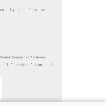
nen auch gerne telefonisch zur
r
Kontaktformular
kontaktieren.
urück, füllen Sie einfach unser
Call-