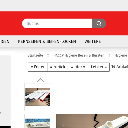
Suche...
E-Ma
NIGEN
KERNSEIFEN & SEIFENFLOCKEN
WEITERE
Pass
»
»
Startseite
HACCP Hygiene Besen & Bürsten
Hygiene
14
Artike
« Erster
« zurück
weiter »
Letzter »
Konto 
Passw
n