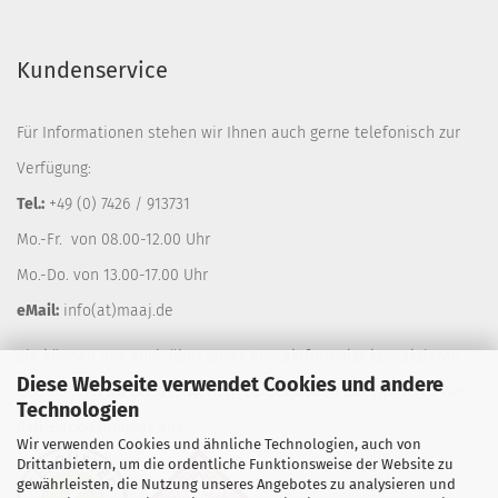
Kundenservice
Für Informationen stehen wir Ihnen auch gerne telefonisch zur
Verfügung:
Tel.:
+49 (0) 7426 / 913731
Mo.-Fr. von 08.00-12.00 Uhr
Mo.-Do. von 13.00-17.00 Uhr
eMail:
info(at)maaj.de
Sie können uns auch über unser
Kontaktformular
kontaktieren.
Diese Webseite verwendet Cookies und andere
Gerne rufen wir Sie auf Wunsch zurück, füllen Sie einfach unser
Technologien
Call-Back-Formular
aus.
Wir verwenden Cookies und ähnliche Technologien, auch von
Drittanbietern, um die ordentliche Funktionsweise der Website zu
gewährleisten, die Nutzung unseres Angebotes zu analysieren und