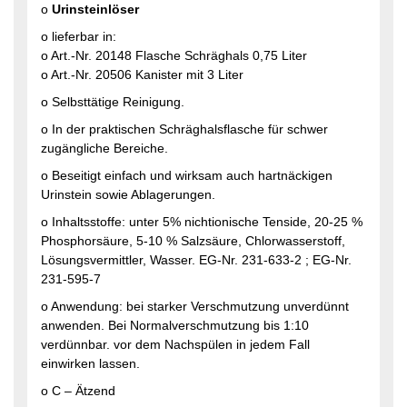
o
Urinsteinlöser
o lieferbar in:
o Art.-Nr. 20148 Flasche Schräghals 0,75 Liter
o Art.-Nr. 20506 Kanister mit 3 Liter
o Selbsttätige Reinigung.
o In der praktischen Schräghalsflasche für schwer
zugängliche Bereiche.
o Beseitigt einfach und wirksam auch hartnäckigen
Urinstein sowie Ablagerungen.
o Inhaltsstoffe: unter 5% nichtionische Tenside, 20-25 %
Phosphorsäure, 5-10 % Salzsäure, Chlorwasserstoff,
Lösungsvermittler, Wasser. EG-Nr. 231-633-2 ; EG-Nr.
231-595-7
o Anwendung: bei starker Verschmutzung unverdünnt
anwenden. Bei Normalverschmutzung bis 1:10
verdünnbar. vor dem Nachspülen in jedem Fall
einwirken lassen.
o C – Ätzend