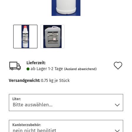
Lieferzeit:
Au
ab Lager 1-2 Tage
(Ausland abweichend)
de
Versandgewicht:
0.75
kg je Stück
Me
Liter:
Kanisterzubehör: