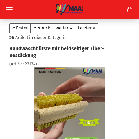
« Erster
« zurück
weiter »
Letzter »
26
Artikel in dieser Kategorie
Handwaschbürste mit beidseitiger Fiber-
Bestückung
(Art.Nr.:
23134
)