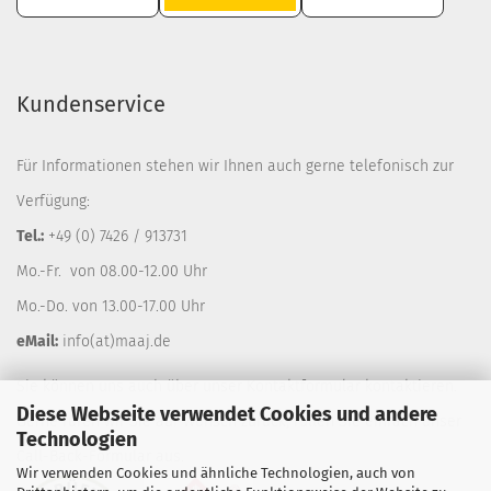
Kundenservice
Für Informationen stehen wir Ihnen auch gerne telefonisch zur
Verfügung:
Tel.:
+49 (0) 7426 / 913731
Mo.-Fr. von 08.00-12.00 Uhr
Mo.-Do. von 13.00-17.00 Uhr
eMail:
info(at)maaj.de
Sie können uns auch über unser
Kontaktformular
kontaktieren.
Diese Webseite verwendet Cookies und andere
Gerne rufen wir Sie auf Wunsch zurück, füllen Sie einfach unser
Technologien
Call-Back-Formular
aus.
Wir verwenden Cookies und ähnliche Technologien, auch von